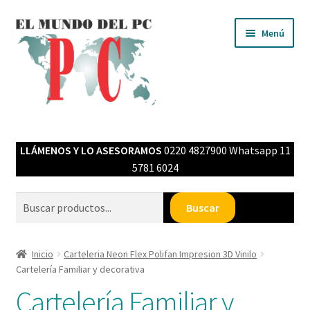
Ir
Ir
Menú
a
al
la
contenido
navegación
Inicio
LLÁMENOS Y LO ASESORAMOS
0220 4827900 Whatsapp 11
Expandi
Tienda MPC
5781 6024
el
menú
Cartelería en neón flex
Buscar
Buscar
hijo
Filamentos Impresión 3D
Inicio
Carteleria Neon Flex Polifan Impresion 3D Vinilo
Cartelería Familiar y decorativa
LED NEON FLEX
Cartelería Familiar y