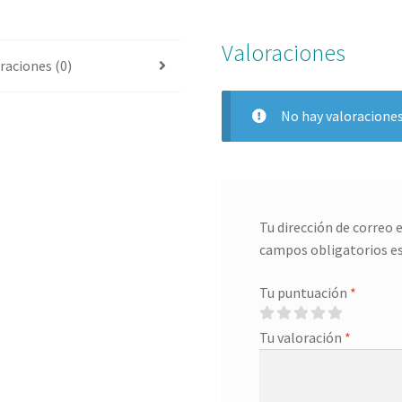
EN
MERLO
Valoraciones
CREAM
raciones (0)
cantidad
No hay valoraciones
Tu dirección de correo 
campos obligatorios e
Tu puntuación
*
Tu valoración
*