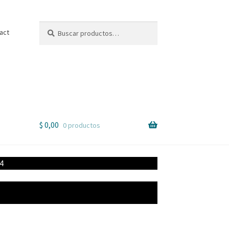
Buscar
Buscar
act
por:
$
0,00
0 productos
4