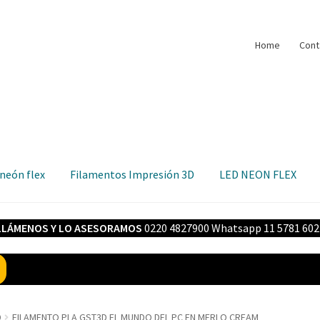
Home
Cont
 neón flex
Filamentos Impresión 3D
LED NEON FLEX
LLÁMENOS Y LO ASESORAMOS
0220 4827900 Whatsapp 11 5781 602
D
FILAMENTO PLA GST3D EL MUNDO DEL PC EN MERLO CREAM