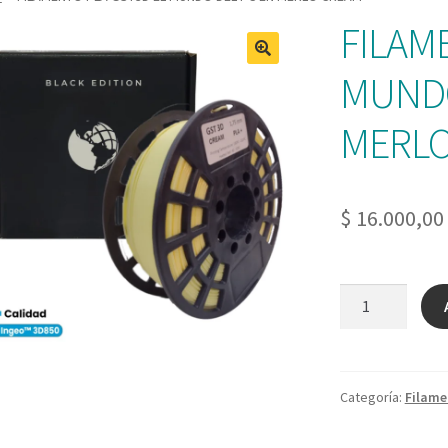
FILAM
MUNDO
MERLO
$
16.000,00
FILAMENTO
PLA
GST3D
EL
MUNDO
Categoría:
Filame
DEL
PC