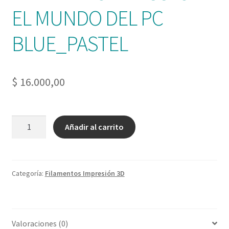
EL MUNDO DEL PC
BLUE_PASTEL
$
16.000,00
FILAMENTO
Añadir al carrito
PLA
GST3D
EL
MUNDO
Categoría:
Filamentos Impresión 3D
DEL
PC
BLUE_PASTEL
Valoraciones (0)
cantidad