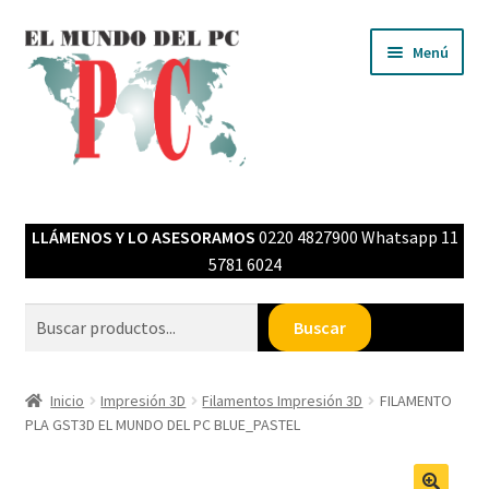
Ir
Ir
Menú
a
al
la
contenido
navegación
Inicio
LLÁMENOS Y LO ASESORAMOS
0220 4827900 Whatsapp 11
Expandi
Tienda MPC
5781 6024
el
menú
Cartelería en neón flex
Buscar
Buscar
hijo
Filamentos Impresión 3D
Inicio
Impresión 3D
Filamentos Impresión 3D
FILAMENTO
PLA GST3D EL MUNDO DEL PC BLUE_PASTEL
LED NEON FLEX