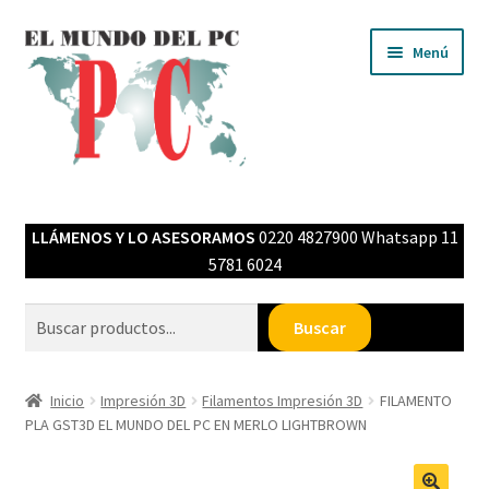
Ir
Ir
Menú
a
al
la
contenido
navegación
Inicio
LLÁMENOS Y LO ASESORAMOS
0220 4827900 Whatsapp 11
Expandi
Tienda MPC
5781 6024
el
menú
Cartelería en neón flex
Buscar
Buscar
hijo
Filamentos Impresión 3D
Inicio
Impresión 3D
Filamentos Impresión 3D
FILAMENTO
PLA GST3D EL MUNDO DEL PC EN MERLO LIGHTBROWN
LED NEON FLEX