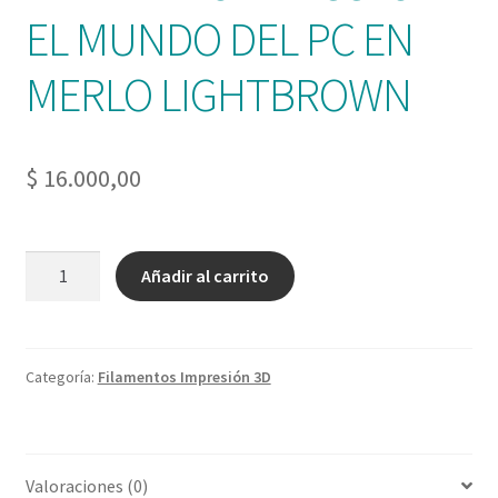
EL MUNDO DEL PC EN
MERLO LIGHTBROWN
$
16.000,00
FILAMENTO
Añadir al carrito
PLA
GST3D
EL
MUNDO
Categoría:
Filamentos Impresión 3D
DEL
PC
EN
Valoraciones (0)
MERLO